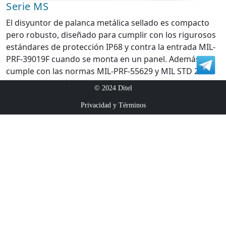
Serie MS
El disyuntor de palanca metálica sellado es compacto
pero robusto, diseñado para cumplir con los rigurosos
estándares de protección IP68 y contra la entrada MIL-
PRF-39019F cuando se monta en un panel. Además,
cumple con las normas MIL-PRF-55629 y MIL STD 202.
La Serie MS está disponible en configuraciones de uno
© 2024 Ditel
a tres polos, con certificaciones de seguridad de UL
Privacidad y Términos
1077, cRUus y TUV.
Sus valores nominales abarcan desde 0,02 hasta 30
amperios, con una capacidad máxima de corriente
interruptora de 3.000 amperios, operando a voltajes de
hasta 240VAC/65VDC.